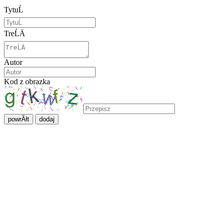
TytuĹ
TreĹÄ
Autor
Kod z obrazka