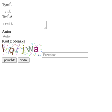
TytuĹ
TreĹÄ
Autor
Kod z obrazka