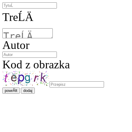
TreĹÄ
Autor
Kod z obrazka