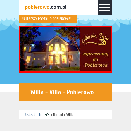
NAJLEPSZY PORTAL O POBIEROWIE!
Willa - Villa - Pobierowo
Jesteś tutaj:
»
Noclegi
»
Wille