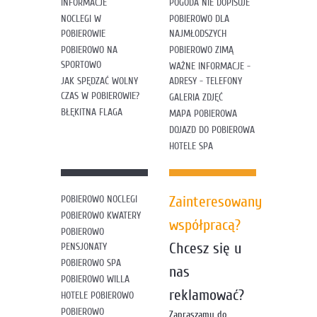
INFORMACJE
POGODA NIE DOPISUJE
NOCLEGI W
POBIEROWO DLA
POBIEROWIE
NAJMŁODSZYCH
POBIEROWO NA
POBIEROWO ZIMĄ
SPORTOWO
WAŻNE INFORMACJE -
JAK SPĘDZAĆ WOLNY
ADRESY - TELEFONY
CZAS W POBIEROWIE?
GALERIA ZDJĘĆ
BŁĘKITNA FLAGA
MAPA POBIEROWA
DOJAZD DO POBIEROWA
HOTELE SPA
Zainteresowany
POBIEROWO NOCLEGI
POBIEROWO KWATERY
współpracą?
POBIEROWO
Chcesz się u
PENSJONATY
POBIEROWO SPA
nas
POBIEROWO WILLA
reklamować?
HOTELE POBIEROWO
POBIEROWO
Zapraszamy do