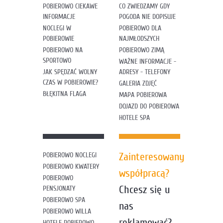
POBIEROWO CIEKAWE
CO ZWIEDZAMY GDY
INFORMACJE
POGODA NIE DOPISUJE
NOCLEGI W
POBIEROWO DLA
POBIEROWIE
NAJMŁODSZYCH
POBIEROWO NA
POBIEROWO ZIMĄ
SPORTOWO
WAŻNE INFORMACJE -
JAK SPĘDZAĆ WOLNY
ADRESY - TELEFONY
CZAS W POBIEROWIE?
GALERIA ZDJĘĆ
BŁĘKITNA FLAGA
MAPA POBIEROWA
DOJAZD DO POBIEROWA
HOTELE SPA
Zainteresowany
POBIEROWO NOCLEGI
POBIEROWO KWATERY
współpracą?
POBIEROWO
Chcesz się u
PENSJONATY
POBIEROWO SPA
nas
POBIEROWO WILLA
reklamować?
HOTELE POBIEROWO