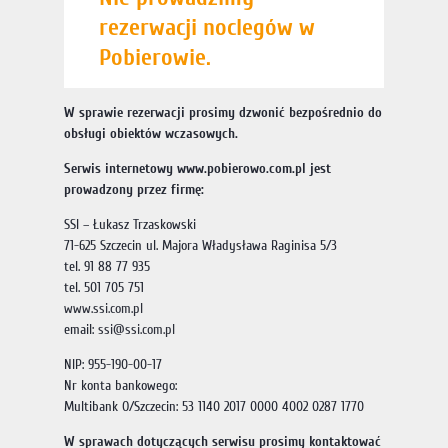
rezerwacji noclegów w
Pobierowie.
W sprawie rezerwacji prosimy dzwonić bezpośrednio do
obsługi obiektów wczasowych.
Serwis internetowy www.pobierowo.com.pl jest
prowadzony przez firmę:
SSI – Łukasz Trzaskowski
71-625 Szczecin ul. Majora Władysława Raginisa 5/3
tel. 91 88 77 935
tel. 501 705 751
www.ssi.com.pl
email:
ssi@ssi.com.pl
NIP: 955-190-00-17
Nr konta bankowego:
Multibank O/Szczecin: 53 1140 2017 0000 4002 0287 1770
W sprawach dotyczących serwisu prosimy kontaktować