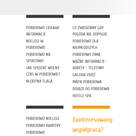
POBIEROWO CIEKAWE
CO ZWIEDZAMY GDY
INFORMACJE
POGODA NIE DOPISUJE
NOCLEGI W
POBIEROWO DLA
POBIEROWIE
NAJMŁODSZYCH
POBIEROWO NA
POBIEROWO ZIMĄ
SPORTOWO
WAŻNE INFORMACJE -
JAK SPĘDZAĆ WOLNY
ADRESY - TELEFONY
CZAS W POBIEROWIE?
GALERIA ZDJĘĆ
BŁĘKITNA FLAGA
MAPA POBIEROWA
DOJAZD DO POBIEROWA
HOTELE SPA
Zainteresowany
POBIEROWO NOCLEGI
POBIEROWO KWATERY
współpracą?
POBIEROWO