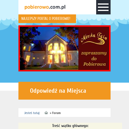
NAJLEPSZY PORTAL O POBIEROWIE!
Odpowiedź na Miejsca
Jesteś tutaj:
»
Forum
Treść wątku głównego
: