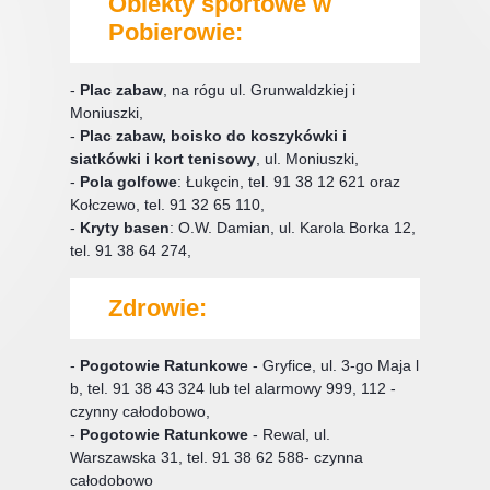
Obiekty sportowe w
Pobierowie:
-
Plac zabaw
, na rógu ul. Grunwaldzkiej i
Moniuszki,
-
Plac zabaw, boisko do koszykówki i
siatkówki i kort tenisowy
, ul. Moniuszki,
-
Pola golfowe
: Łukęcin, tel. 91 38 12 621 oraz
Kołczewo, tel. 91 32 65 110,
-
Kryty basen
: O.W. Damian, ul. Karola Borka 12,
tel. 91 38 64 274,
Zdrowie:
-
Pogotowie Ratunkow
e - Gryfice, ul. 3-go Maja l
b, tel. 91 38 43 324 lub tel alarmowy 999, 112 -
czynny całodobowo,
-
Pogotowie Ratunkowe
- Rewal, ul.
Warszawska 31, tel. 91 38 62 588- czynna
całodobowo