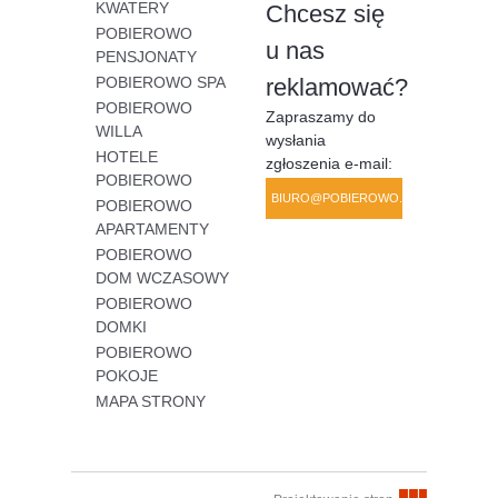
KWATERY
Chcesz się
POBIEROWO
u nas
PENSJONATY
POBIEROWO SPA
reklamować?
POBIEROWO
Zapraszamy do
WILLA
wysłania
HOTELE
zgłoszenia e-mail:
POBIEROWO
BIURO@POBIEROWO.COM.PL
POBIEROWO
APARTAMENTY
POBIEROWO
DOM WCZASOWY
POBIEROWO
DOMKI
POBIEROWO
POKOJE
MAPA STRONY