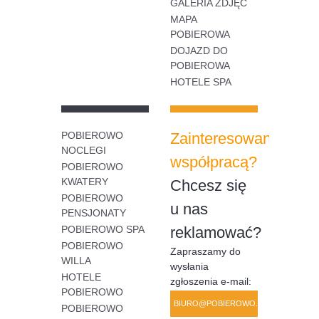
GALERIA ZDJĘĆ
MAPA
POBIEROWA
DOJAZD DO
POBIEROWA
HOTELE SPA
POBIEROWO
Zainteresowany
NOCLEGI
współpracą?
POBIEROWO
KWATERY
Chcesz się
POBIEROWO
u nas
PENSJONATY
POBIEROWO SPA
reklamować?
POBIEROWO
Zapraszamy do
WILLA
wysłania
HOTELE
zgłoszenia e-mail:
POBIEROWO
BIURO@POBIEROWO.COM.PL
POBIEROWO