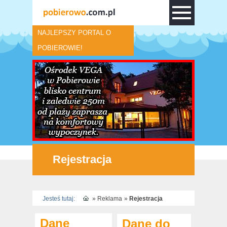
NAJLEPSZY PORTAL O
POBIEROWIE!
Rejestracja
Jesteś tutaj:
»
Reklama
»
Rejestracja
Dane
Dane do