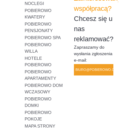
NOCLEGI
współpracą?
POBIEROWO
KWATERY
Chcesz się u
POBIEROWO
nas
PENSJONATY
POBIEROWO SPA
reklamować?
POBIEROWO
Zapraszamy do
WILLA
wysłania zgłoszenia
HOTELE
e-mail:
POBIEROWO
BIURO@POBIEROWO.COM.PL
POBIEROWO
APARTAMENTY
POBIEROWO DOM
WCZASOWY
POBIEROWO
DOMKI
POBIEROWO
POKOJE
MAPA STRONY