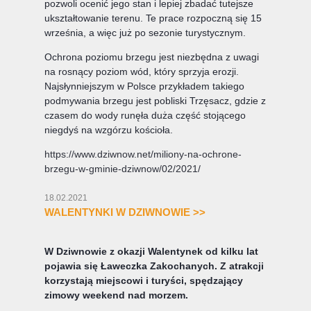
pozwoli ocenić jego stan i lepiej zbadać tutejsze
ukształtowanie terenu. Te prace rozpoczną się 15
września, a więc już po sezonie turystycznym.
Ochrona poziomu brzegu jest niezbędna z uwagi
na rosnący poziom wód, który sprzyja erozji.
Najsłynniejszym w Polsce przykładem takiego
podmywania brzegu jest pobliski Trzęsacz, gdzie z
czasem do wody runęła duża część stojącego
niegdyś na wzgórzu kościoła.
https://www.dziwnow.net/miliony-na-ochrone-
brzegu-w-gminie-dziwnow/02/2021/
18.02.2021
WALENTYNKI W DZIWNOWIE >>
W Dziwnowie z okazji Walentynek od kilku lat
pojawia się Ławeczka Zakochanych. Z atrakcji
korzystają miejscowi i turyści, spędzający
zimowy weekend nad morzem.