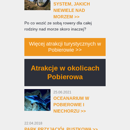
SYSTEM, JAKICH
NIEWIELE NAD
MORZEM >>
Po co wozić ze sobą rowery dla całej
rodziny nad morze skoro inaczej?
Więcej atrakcji turystycznych w
Pobierowie >>
Atrakcje w okolicach
Pobierowa
25.06.2021
OCEANARIUM W
POBIEROWIE I
NIECHORZU >>
22.04.2018
PARK PRZYJACIÓŁ PUSTKOWA >>