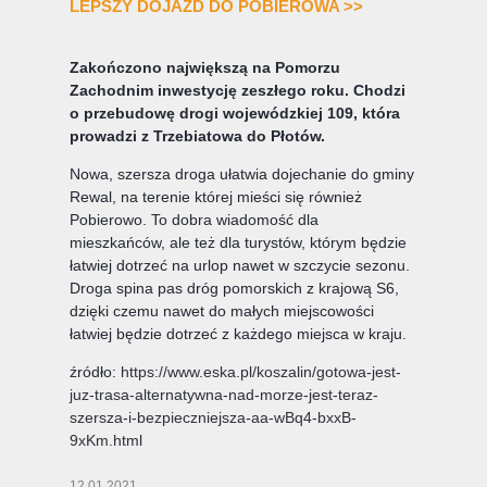
LEPSZY DOJAZD DO POBIEROWA >>
Zakończono największą na Pomorzu
Zachodnim inwestycję zeszłego roku. Chodzi
o przebudowę drogi wojewódzkiej 109, która
prowadzi z Trzebiatowa do Płotów.
Nowa, szersza droga ułatwia dojechanie do gminy
Rewal, na terenie której mieści się również
Pobierowo. To dobra wiadomość dla
mieszkańców, ale też dla turystów, którym będzie
łatwiej dotrzeć na urlop nawet w szczycie sezonu.
Droga spina pas dróg pomorskich z krajową S6,
dzięki czemu nawet do małych miejscowości
łatwiej będzie dotrzeć z każdego miejsca w kraju.
źródło:
https://www.eska.pl/koszalin/gotowa-jest-
juz-trasa-alternatywna-nad-morze-jest-teraz-
szersza-i-bezpieczniejsza-aa-wBq4-bxxB-
9xKm.html
12.01.2021