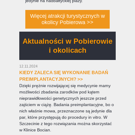
jedynie na nadbałtyckiej plaży.
Więcej atrakcji turystycznych w
okolicy Pobierowa >>
Aktualności w Pobierowie
i okolicach
12.11.2024
KIEDY ZALECA SIĘ WYKONANIE BADAŃ
PREIMPLANTACYJNYCH? >>
Dzięki prężnie rozwijającej się medycynie mamy
możliwości zbadania zarodków pod kątem
nieprawidłowości genetycznych jeszcze przed
zajściem w ciążę. Badania preimplantacyjne, bo o
nich właśnie mowa, przeznaczone są jedynie dla
par, które przystępują do procedury in vitro. W
Szczecinie z tego rozwiązania można skorzystać
w Klinice Bocian.