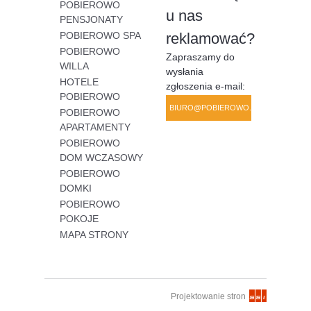
POBIEROWO
u nas
PENSJONATY
POBIEROWO SPA
reklamować?
POBIEROWO
Zapraszamy do
WILLA
wysłania
HOTELE
zgłoszenia e-mail:
POBIEROWO
BIURO@POBIEROWO.COM.PL
POBIEROWO
APARTAMENTY
POBIEROWO
DOM WCZASOWY
POBIEROWO
DOMKI
POBIEROWO
POKOJE
MAPA STRONY
Projektowanie stron