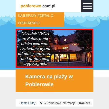
NAJLEPSZY PORTAL O
POBIEROWIE!
Kamera na plaży w
Pobierowie
Jesteś tutaj:
»
Pobierowo informacje
»
Kamera