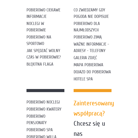
POBIEROWO CIEKAWE
CO ZWIEDZAMY GDY
INFORMACJE
POGODA NIE DOPISUJE
NOCLEGI W
POBIEROWO DLA
POBIEROWIE
NAJMŁODSZYCH
POBIEROWO NA
POBIEROWO ZIMĄ
SPORTOWO
WAŻNE INFORMACJE -
JAK SPĘDZAĆ WOLNY
ADRESY - TELEFONY
CZAS W POBIEROWIE?
GALERIA ZDJĘĆ
BŁĘKITNA FLAGA
MAPA POBIEROWA
DOJAZD DO POBIEROWA
HOTELE SPA
Zainteresowany
POBIEROWO NOCLEGI
POBIEROWO KWATERY
współpracą?
POBIEROWO
Chcesz się u
PENSJONATY
POBIEROWO SPA
nas
POBIEROWO WILLA