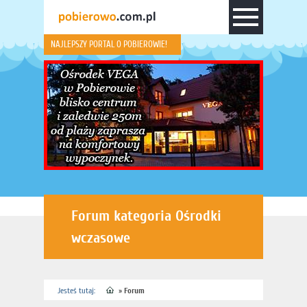
NAJLEPSZY PORTAL O POBIEROWIE!
Forum kategoria Ośrodki
wczasowe
Jesteś tutaj:
»
Forum