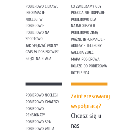
POBIEROWO CIEKAWE
CO ZWIEDZAMY GDY
INFORMACJE
POGODA NIE DOPISUJE
NOCLEGI W
POBIEROWO DLA
POBIEROWIE
NAJMŁODSZYCH
POBIEROWO NA
POBIEROWO ZIMĄ
SPORTOWO
WAŻNE INFORMACJE -
JAK SPĘDZAĆ WOLNY
ADRESY - TELEFONY
CZAS W POBIEROWIE?
GALERIA ZDJĘĆ
BŁĘKITNA FLAGA
MAPA POBIEROWA
DOJAZD DO POBIEROWA
HOTELE SPA
Zainteresowany
POBIEROWO NOCLEGI
POBIEROWO KWATERY
współpracą?
POBIEROWO
Chcesz się u
PENSJONATY
POBIEROWO SPA
nas
POBIEROWO WILLA