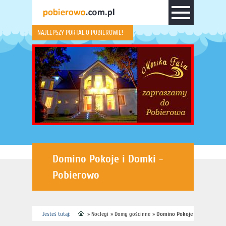
NAJLEPSZY PORTAL O POBIEROWIE!
Domino Pokoje i Domki -
Pobierowo
Jesteś tutaj:
»
Noclegi
»
Domy gościnne
»
Domino Pokoje