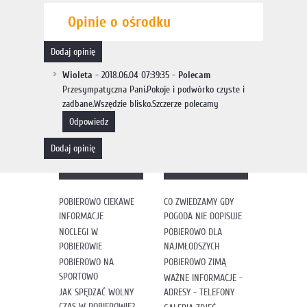
Opinie o ośrodku
dodaj opinię
Wioleta
- 2018.06.04 07:39:35 -
Polecam
Przesympatyczna Pani.Pokoje i podwórko czyste i
zadbane.Wszędzie blisko.Szczerze polecamy
odpowiedz
dodaj opinię
POBIEROWO CIEKAWE
CO ZWIEDZAMY GDY
INFORMACJE
POGODA NIE DOPISUJE
NOCLEGI W
POBIEROWO DLA
POBIEROWIE
NAJMŁODSZYCH
POBIEROWO NA
POBIEROWO ZIMĄ
SPORTOWO
WAŻNE INFORMACJE -
JAK SPĘDZAĆ WOLNY
ADRESY - TELEFONY
CZAS W POBIEROWIE?