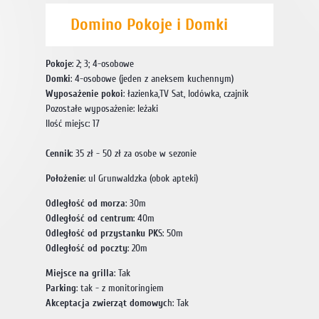
Domino Pokoje i Domki
Pokoje
: 2; 3; 4-osobowe
Domki
: 4-osobowe (jeden z aneksem kuchennym)
Wyposażenie pokoi
: łazienka,TV Sat, lodówka, czajnik
Pozostałe wyposażenie: leżaki
Ilość miejsc: 17
Cennik
: 35 zł - 50 zł za osobe w sezonie
Położenie
: ul Grunwaldzka (obok apteki)
Odległość od morza
: 30m
Odległość od centrum
: 40m
Odległość od przystanku PK
S: 50m
Odległość od poczty
: 20m
Miejsce na grilla
: Tak
Parking
: tak - z monitoringiem
Akceptacja zwierząt domowyc
h: Tak