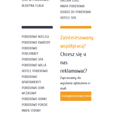
GALERIA ZDJĘĆ
BŁĘKITNA FLAGA
MAPA POBIEROWA
DOJAZD DO POBIEROWA
HOTELE SPA
Zainteresowany
POBIEROWO NOCLEGI
POBIEROWO KWATERY
współpracą?
POBIEROWO
Chcesz się u
PENSJONATY
POBIEROWO SPA
nas
POBIEROWO WILLA
reklamować?
HOTELE POBIEROWO
POBIEROWO
Zapraszamy do
APARTAMENTY
wysłania zgłoszenia e-
POBIEROWO DOM
mail:
WCZASOWY
BIURO@POBIEROWO.COM.PL
POBIEROWO DOMKI
POBIEROWO POKOJE
MAPA STRONY