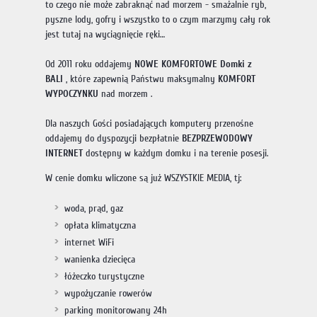
to czego nie może zabraknąć nad morzem - smażalnie ryb,
pyszne lody, gofry i wszystko to o czym marzymy cały rok
jest tutaj na wyciągnięcie ręki…
Od 2011 roku oddajemy
NOWE KOMFORTOWE Domki z
BALI
, które zapewnią Państwu maksymalny
KOMFORT
WYPOCZYNKU
nad morzem .
Dla naszych Gości posiadających komputery przenośne
oddajemy do dyspozycji bezpłatnie
BEZPRZEWODOWY
INTERNET
dostępny w każdym domku i na terenie posesji.
W cenie domku wliczone są już WSZYSTKIE MEDIA, tj:
woda, prąd, gaz
opłata klimatyczna
internet WiFi
wanienka dziecięca
łóżeczko turystyczne
wypożyczanie rowerów
parking monitorowany 24h