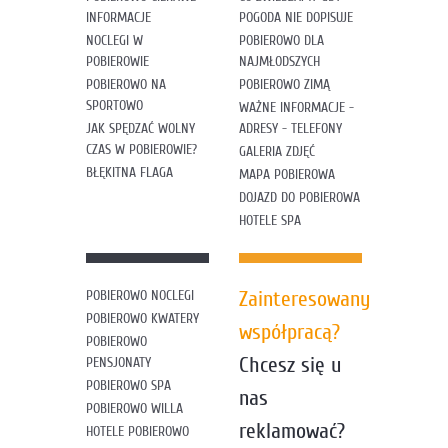
INFORMACJE
POGODA NIE DOPISUJE
NOCLEGI W
POBIEROWO DLA
POBIEROWIE
NAJMŁODSZYCH
POBIEROWO NA
POBIEROWO ZIMĄ
SPORTOWO
WAŻNE INFORMACJE -
JAK SPĘDZAĆ WOLNY
ADRESY - TELEFONY
CZAS W POBIEROWIE?
GALERIA ZDJĘĆ
BŁĘKITNA FLAGA
MAPA POBIEROWA
DOJAZD DO POBIEROWA
HOTELE SPA
Zainteresowany
POBIEROWO NOCLEGI
POBIEROWO KWATERY
współpracą?
POBIEROWO
Chcesz się u
PENSJONATY
POBIEROWO SPA
nas
POBIEROWO WILLA
reklamować?
HOTELE POBIEROWO