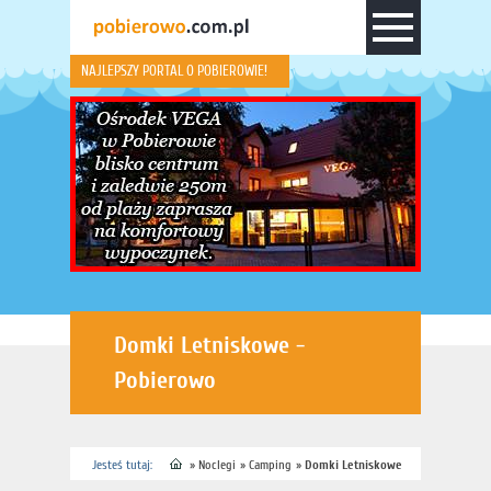
NAJLEPSZY PORTAL O POBIEROWIE!
Domki Letniskowe -
Pobierowo
Jesteś tutaj:
»
Noclegi
»
Camping
»
Domki Letniskowe