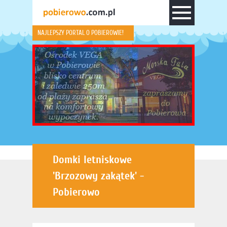
NAJLEPSZY PORTAL O POBIEROWIE!
Domki letniskowe
'Brzozowy zakątek' -
Pobierowo