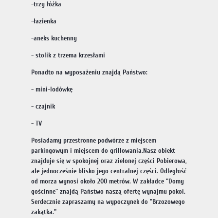
-trzy łóżka
-łazienka
-aneks kuchenny
- stolik z trzema krzesłami
Ponadto na wyposażeniu znajdą Państwo:
- mini-lodówkę
- czajnik
- TV
Posiadamy przestronne podwórze z miejscem
parkingowym i miejscem do grillowania.Nasz obiekt
znajduje się w spokojnej oraz zielonej części Pobierowa,
ale jednocześnie blisko jego centralnej części. Odległość
od morza wynosi około 200 metrów. W zakładce "Domy
gościnne" znajdą Państwo naszą ofertę wynajmu pokoi.
Serdecznie zapraszamy na wypoczynek do "Brzozowego
zakątka."