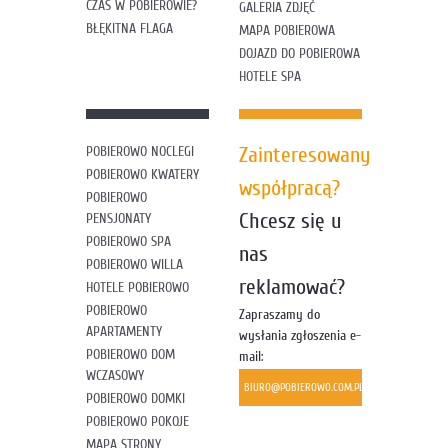
CZAS W POBIEROWIE?
GALERIA ZDJĘĆ
BŁĘKITNA FLAGA
MAPA POBIEROWA
DOJAZD DO POBIEROWA
HOTELE SPA
Zainteresowany
POBIEROWO NOCLEGI
POBIEROWO KWATERY
współpracą?
POBIEROWO
Chcesz się u
PENSJONATY
POBIEROWO SPA
nas
POBIEROWO WILLA
reklamować?
HOTELE POBIEROWO
POBIEROWO
Zapraszamy do
APARTAMENTY
wysłania zgłoszenia e-
POBIEROWO DOM
mail:
WCZASOWY
BIURO@POBIEROWO.COM.PL
POBIEROWO DOMKI
POBIEROWO POKOJE
MAPA STRONY