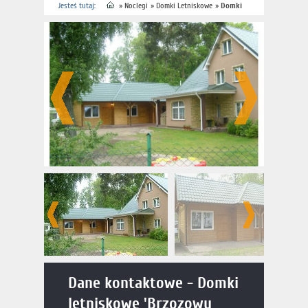
Jesteś tutaj:
»
Noclegi
»
Domki Letniskowe
»
Domki
letniskowe 'Brzozowy zakątek'
Dane kontaktowe - Domki
letniskowe 'Brzozowy