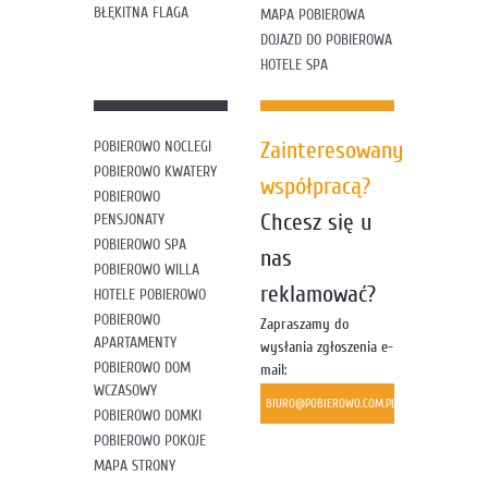
BŁĘKITNA FLAGA
MAPA POBIEROWA
DOJAZD DO POBIEROWA
HOTELE SPA
Zainteresowany
POBIEROWO NOCLEGI
POBIEROWO KWATERY
współpracą?
POBIEROWO
Chcesz się u
PENSJONATY
POBIEROWO SPA
nas
POBIEROWO WILLA
reklamować?
HOTELE POBIEROWO
POBIEROWO
Zapraszamy do
APARTAMENTY
wysłania zgłoszenia e-
POBIEROWO DOM
mail:
WCZASOWY
BIURO@POBIEROWO.COM.PL
POBIEROWO DOMKI
POBIEROWO POKOJE
MAPA STRONY