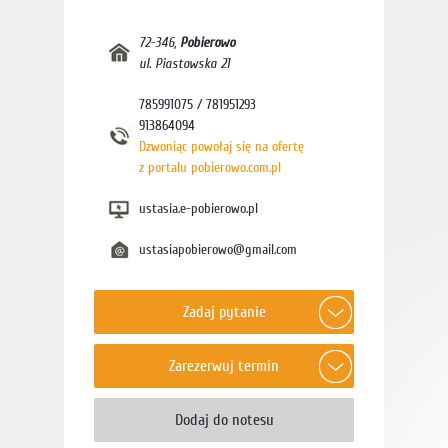
72-346
,
Pobierowo
ul. Piastowska 21
785991075 / 781951293
913864094
Dzwoniąc powołaj się na ofertę
z portalu pobierowo.com.pl
ustasia.e-pobierowo.pl
ustasiapobierowo@gmail.com