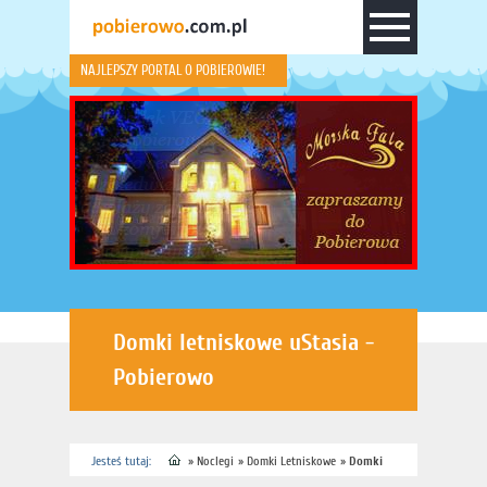
NAJLEPSZY PORTAL O POBIEROWIE!
Domki letniskowe uStasia -
Pobierowo
Jesteś tutaj:
»
Noclegi
»
Domki Letniskowe
»
Domki