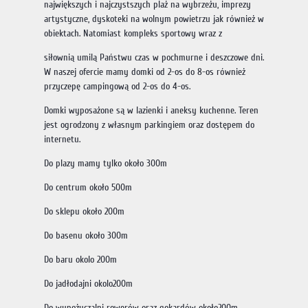
największych i najczystszych plaż na wybrzeżu, imprezy
artystyczne, dyskoteki na wolnym powietrzu jak również w
obiektach. Natomiast kompleks sportowy wraz z
siłownią umilą Państwu czas w pochmurne i deszczowe dni.
W naszej ofercie mamy domki od 2-os do 8-os również
przyczepę campingową od 2-os do 4-os.
Domki wyposażone są w lazienki i aneksy kuchenne. Teren
jest ogrodzony z własnym parkingiem oraz dostępem do
internetu.
Do plazy mamy tylko około 300m
Do centrum około 500m
Do sklepu około 200m
Do basenu około 300m
Do baru okolo 200m
Do jadłodajni okolo200m
Do wypożyczalni rowerów oraz gokardów około200m