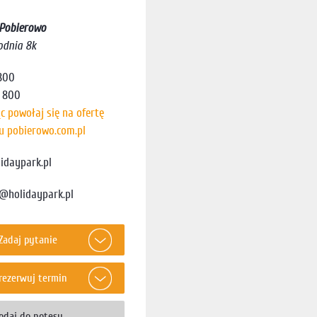
Pobierowo
odnia 8k
800
 800
c powołaj się na ofertę
lu pobierowo.com.pl
idaypark.pl
@holidaypark.pl