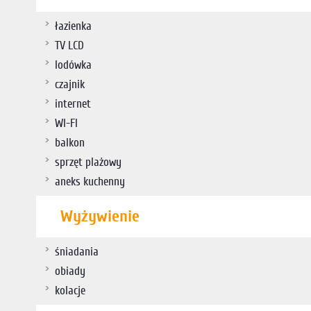
łazienka
TV LCD
lodówka
czajnik
internet
WI-FI
balkon
sprzęt plażowy
aneks kuchenny
Wyżywienie
śniadania
obiady
kolacje