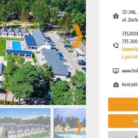
72-346
,
ul. Zach
735200
735 200
Dzwonią
z porta
www.hol
kontakt