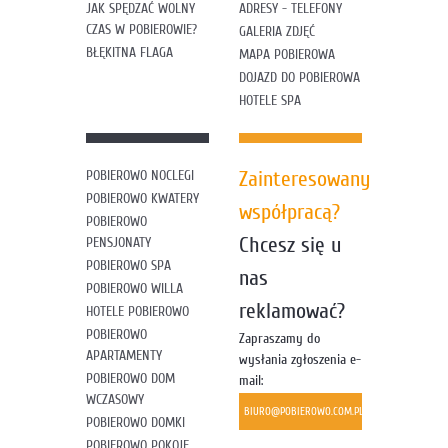
JAK SPĘDZAĆ WOLNY
ADRESY - TELEFONY
CZAS W POBIEROWIE?
GALERIA ZDJĘĆ
BŁĘKITNA FLAGA
MAPA POBIEROWA
DOJAZD DO POBIEROWA
HOTELE SPA
Zainteresowany
POBIEROWO NOCLEGI
POBIEROWO KWATERY
współpracą?
POBIEROWO
Chcesz się u
PENSJONATY
POBIEROWO SPA
nas
POBIEROWO WILLA
reklamować?
HOTELE POBIEROWO
POBIEROWO
Zapraszamy do
APARTAMENTY
wysłania zgłoszenia e-
POBIEROWO DOM
mail:
WCZASOWY
BIURO@POBIEROWO.COM.PL
POBIEROWO DOMKI
POBIEROWO POKOJE