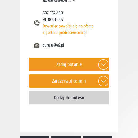
ul. Mickiewicza 13 F
507 752 480
91 38 64 307
Dzwoniąc powołaj się na ofertę
z portalu pobierowo.com.pl
cyrylu@o2.pl