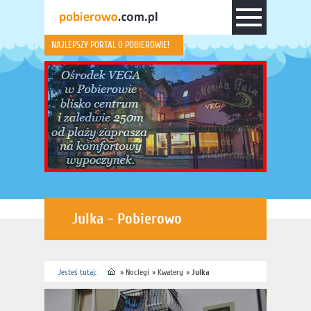
NAJLEPSZY PORTAL O POBIEROWIE!
Julka - Pobierowo
Jesteś tutaj:
»
Noclegi
»
Kwatery
»
Julka