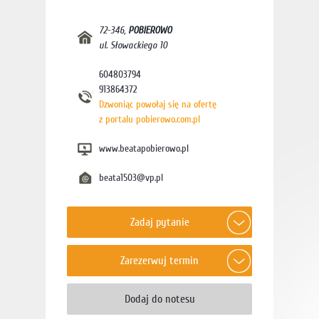
72-346
,
POBIEROWO
ul. Słowackiego 10
604803794
913864372
Dzwoniąc powołaj się na ofertę
z portalu pobierowo.com.pl
www.beatapobierowo.pl
beata1503@vp.pl