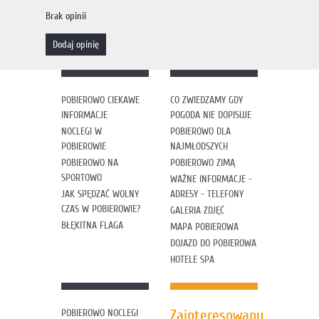
Brak opinii
dodaj opinię
POBIEROWO CIEKAWE
CO ZWIEDZAMY GDY
INFORMACJE
POGODA NIE DOPISUJE
NOCLEGI W
POBIEROWO DLA
POBIEROWIE
NAJMŁODSZYCH
POBIEROWO NA
POBIEROWO ZIMĄ
SPORTOWO
WAŻNE INFORMACJE -
JAK SPĘDZAĆ WOLNY
ADRESY - TELEFONY
CZAS W POBIEROWIE?
GALERIA ZDJĘĆ
BŁĘKITNA FLAGA
MAPA POBIEROWA
DOJAZD DO POBIEROWA
HOTELE SPA
Zainteresowany
POBIEROWO NOCLEGI