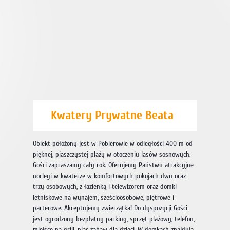
Kwatery Prywatne Beata
Obiekt położony jest w Pobierowie w odległości 400 m od
pięknej, piaszczystej plaży w otoczeniu lasów sosnowych.
Gości zapraszamy cały rok. Oferujemy Państwu atrakcyjne
noclegi w kwaterze w komfortowych pokojach dwu oraz
trzy osobowych, z łazienką i telewizorem oraz domki
letniskowe na wynajem, sześcioosobowe, piętrowe i
parterowe. Akceptujemy zwierzątka! Do dyspozycji Gości
jest ogrodzony bezpłatny parking, sprzęt plażowy, telefon,
miejsce na grill, plac zabaw dla dzieci. W domkach znajdują