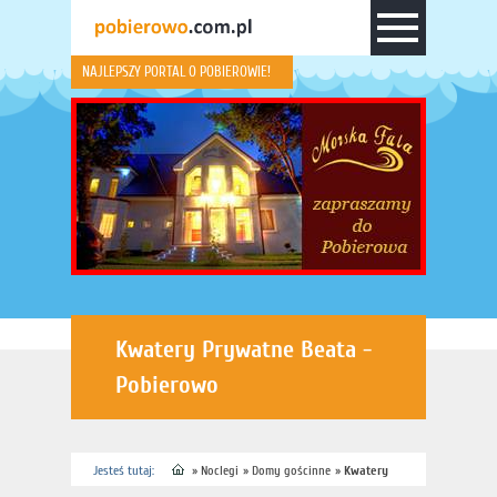
NAJLEPSZY PORTAL O POBIEROWIE!
Kwatery Prywatne Beata -
Pobierowo
Jesteś tutaj:
»
Noclegi
»
Domy gościnne
»
Kwatery