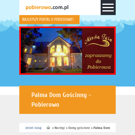
NAJLEPSZY PORTAL O POBIEROWIE!
Palma Dom Gościnny -
Pobierowo
Jesteś tutaj:
»
Noclegi
»
Domy gościnne
»
Palma Dom