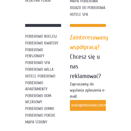
BŁĘKITNA FLAGA
MAPA POBIEROWA
DOJAZD DO POBIEROWA
HOTELE SPA
Zainteresowany
POBIEROWO NOCLEGI
POBIEROWO KWATERY
współpracą?
POBIEROWO
Chcesz się u
PENSJONATY
POBIEROWO SPA
nas
POBIEROWO WILLA
reklamować?
HOTELE POBIEROWO
POBIEROWO
Zapraszamy do
APARTAMENTY
wysłania zgłoszenia e-
POBIEROWO DOM
mail:
WCZASOWY
BIURO@POBIEROWO.COM.PL
POBIEROWO DOMKI
POBIEROWO POKOJE
MAPA STRONY