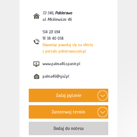
72-346
,
Pobierowo
ul. Mickiewicza 46
514 221 694
91 38 40 038
Dzwoniąc powołaj się na ofertę
z portalu pobierowo.com.pl
www.palma46.spanie.pl
palma46@go2.pl