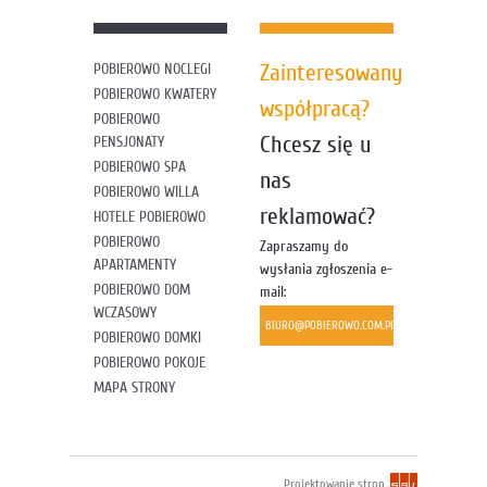
Zainteresowany
POBIEROWO NOCLEGI
POBIEROWO KWATERY
współpracą?
POBIEROWO
Chcesz się u
PENSJONATY
POBIEROWO SPA
nas
POBIEROWO WILLA
reklamować?
HOTELE POBIEROWO
POBIEROWO
Zapraszamy do
APARTAMENTY
wysłania zgłoszenia e-
POBIEROWO DOM
mail:
WCZASOWY
BIURO@POBIEROWO.COM.PL
POBIEROWO DOMKI
POBIEROWO POKOJE
MAPA STRONY
Projektowanie stron