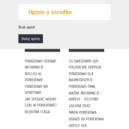
Opinie o ośrodku
Brak opinii
dodaj opinię
POBIEROWO CIEKAWE
CO ZWIEDZAMY GDY
INFORMACJE
POGODA NIE DOPISUJE
NOCLEGI W
POBIEROWO DLA
POBIEROWIE
NAJMŁODSZYCH
POBIEROWO NA
POBIEROWO ZIMĄ
SPORTOWO
WAŻNE INFORMACJE -
JAK SPĘDZAĆ WOLNY
ADRESY - TELEFONY
CZAS W POBIEROWIE?
GALERIA ZDJĘĆ
BŁĘKITNA FLAGA
MAPA POBIEROWA
DOJAZD DO POBIEROWA
HOTELE SPA