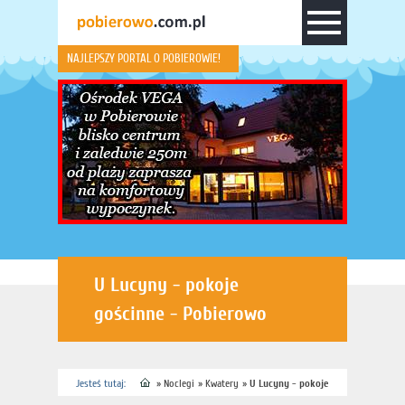
NAJLEPSZY PORTAL O POBIEROWIE!
U Lucyny - pokoje
gościnne - Pobierowo
Jesteś tutaj:
»
Noclegi
»
Kwatery
»
U Lucyny - pokoje