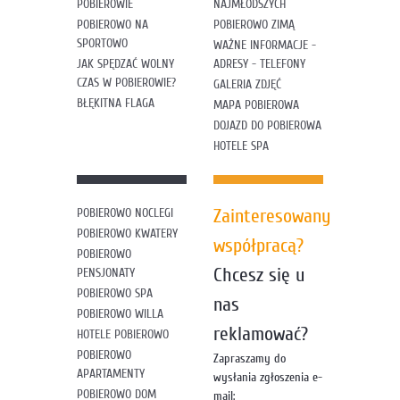
POBIEROWIE
NAJMŁODSZYCH
POBIEROWO NA
POBIEROWO ZIMĄ
SPORTOWO
WAŻNE INFORMACJE -
JAK SPĘDZAĆ WOLNY
ADRESY - TELEFONY
CZAS W POBIEROWIE?
GALERIA ZDJĘĆ
BŁĘKITNA FLAGA
MAPA POBIEROWA
DOJAZD DO POBIEROWA
HOTELE SPA
Zainteresowany
POBIEROWO NOCLEGI
POBIEROWO KWATERY
współpracą?
POBIEROWO
Chcesz się u
PENSJONATY
POBIEROWO SPA
nas
POBIEROWO WILLA
reklamować?
HOTELE POBIEROWO
POBIEROWO
Zapraszamy do
APARTAMENTY
wysłania zgłoszenia e-
POBIEROWO DOM
mail: