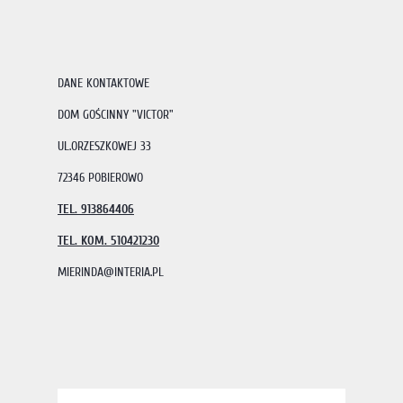
DANE KONTAKTOWE
DOM GOŚCINNY "VICTOR"
UL.ORZESZKOWEJ 33
72346 POBIEROWO
TEL. 913864406
TEL. KOM. 510421230
MIERINDA@INTERIA.PL