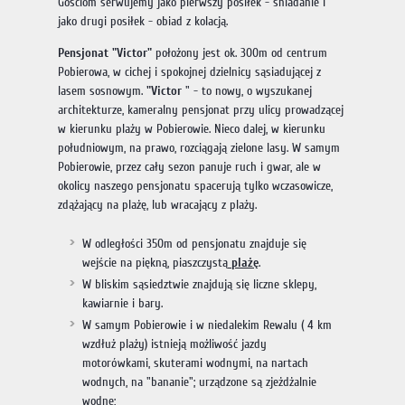
Gościom serwujemy jako pierwszy posiłek - śniadanie i
jako drugi posiłek - obiad z kolacją.
Pensjonat "Victor"
położony jest ok. 300m od centrum
Pobierowa, w cichej i spokojnej dzielnicy sąsiadującej z
lasem sosnowym.
"Victor
" - to nowy, o wyszukanej
architekturze, kameralny pensjonat przy ulicy prowadzącej
w kierunku plaży w Pobierowie. Nieco dalej, w kierunku
południowym, na prawo, rozciągają zielone lasy. W samym
Pobierowie, przez cały sezon panuje ruch i gwar, ale w
okolicy naszego pensjonatu spacerują tylko wczasowicze,
zdążający na plażę, lub wracający z plaży.
W odległości 350m od pensjonatu znajduje się
wejście na piękną, piaszczystą
plażę
.
W bliskim sąsiedztwie znajdują się liczne sklepy,
kawiarnie i bary.
W samym Pobierowie i w niedalekim Rewalu ( 4 km
wzdłuż plaży) istnieją możliwość jazdy
motorówkami, skuterami wodnymi, na nartach
wodnych, na "bananie"; urządzone są zjeżdżalnie
wodne;