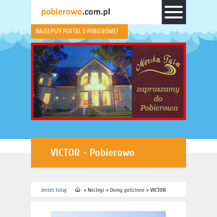
NAJLEPSZY PORTAL O POBIEROWIE!
VICTOR - Pobierowo
Jesteś tutaj:
»
Noclegi
»
Domy gościnne
»
VICTOR