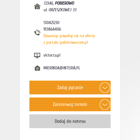
72346
,
POBIEROWO
ul. ORZESZKOWEJ 33
510421230
913864406
Dzwoniąc powołaj się na ofertę
z portalu pobierowo.com.pl
victor.ta.pl
MIERINDA@INTERIA.PL