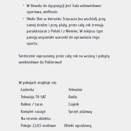
W Rewalu do dyspozycji jest hala widowiskowo-
sportowa, amfiteatr.
Około 3km w kierunku Trzęsacza (na wschód), przy
samej drodze i przy plaży, przez cały rok trenują
paralotniarze z Polski i z Niemiec. W miejscu tym
panują wspaniałe warunki do uprawiania tego
sportu.
Serdecznie zapraszamy przez cały rok na wczasy i pobyty
weekendowe do Pobierowa!
W pokojach znajduje się:
Łazienka
Telewizor
Telewizja TV-SAT
Radio
Balkon / taras
Czajnik
Komplet naczyń
Sprzęt plażowy
Na terenie obiektu:
Pokoje: 2,3,4,5 osobowe
Obiekt ogrodzony