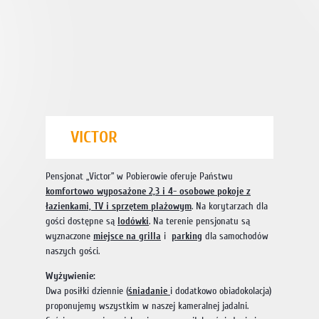
VICTOR
Pensjonat „Victor” w Pobierowie oferuje Państwu
komfortowo wyposażone 2,3 i 4- osobowe pokoje z
łazienkami, TV i sprzętem plażowym
. Na korytarzach dla
gości dostępne są
lodówki
. Na terenie pensjonatu są
wyznaczone
miejsce na grilla
i
parking
dla samochodów
naszych gości.
Wyżywienie:
Dwa posiłki dziennie (
śniadanie
i dodatkowo obiadokolacja)
proponujemy wszystkim w naszej kameralnej jadalni.