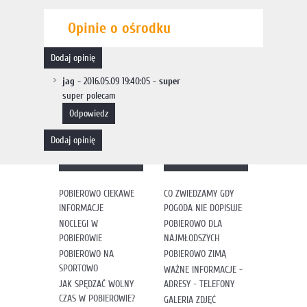
Opinie o ośrodku
dodaj opinię
jag
- 2016.05.09 19:40:05 -
super
super polecam
odpowiedz
dodaj opinię
POBIEROWO CIEKAWE
CO ZWIEDZAMY GDY
INFORMACJE
POGODA NIE DOPISUJE
NOCLEGI W
POBIEROWO DLA
POBIEROWIE
NAJMŁODSZYCH
POBIEROWO NA
POBIEROWO ZIMĄ
SPORTOWO
WAŻNE INFORMACJE -
JAK SPĘDZAĆ WOLNY
ADRESY - TELEFONY
CZAS W POBIEROWIE?
GALERIA ZDJĘĆ