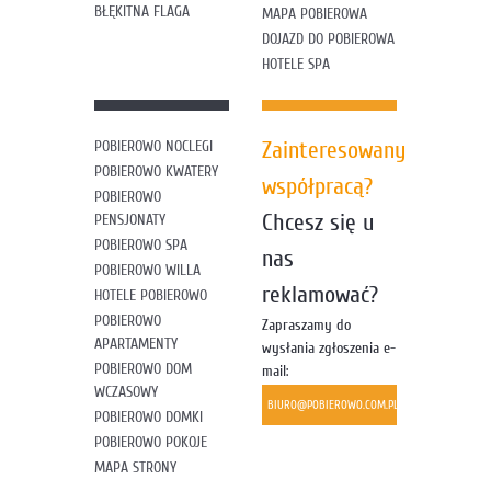
BŁĘKITNA FLAGA
MAPA POBIEROWA
DOJAZD DO POBIEROWA
HOTELE SPA
Zainteresowany
POBIEROWO NOCLEGI
POBIEROWO KWATERY
współpracą?
POBIEROWO
Chcesz się u
PENSJONATY
POBIEROWO SPA
nas
POBIEROWO WILLA
reklamować?
HOTELE POBIEROWO
POBIEROWO
Zapraszamy do
APARTAMENTY
wysłania zgłoszenia e-
POBIEROWO DOM
mail:
WCZASOWY
BIURO@POBIEROWO.COM.PL
POBIEROWO DOMKI
POBIEROWO POKOJE
MAPA STRONY