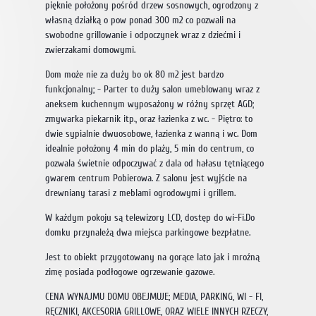
pięknie położony pośród drzew sosnowych, ogrodzony z
własną działką o pow ponad 300 m2 co pozwali na
swobodne grillowanie i odpoczynek wraz z dziećmi i
zwierzakami domowymi.
Dom może nie za duży bo ok 80 m2 jest bardzo
funkcjonalny; - Parter to duży salon umeblowany wraz z
aneksem kuchennym wyposażony w różny sprzęt AGD;
zmywarka piekarnik itp., oraz łazienka z wc. - Piętro: to
dwie sypialnie dwuosobowe, łazienka z wanną i wc. Dom
idealnie położony 4 min do plaży, 5 min do centrum, co
pozwala świetnie odpoczywać z dala od hałasu tętniącego
gwarem centrum Pobierowa. Z salonu jest wyjście na
drewniany tarasi z meblami ogrodowymi i grillem.
W każdym pokoju są telewizory LCD, dostęp do wi-Fi.Do
domku przynależą dwa miejsca parkingowe bezpłatne.
Jest to obiekt przygotowany na gorące lato jak i mroźną
zimę posiada podłogowe ogrzewanie gazowe.
CENA WYNAJMU DOMU OBEJMUJE; MEDIA, PARKING, WI - FI,
RĘCZNIKI, AKCESORIA GRILLOWE, ORAZ WIELE INNYCH RZECZY,