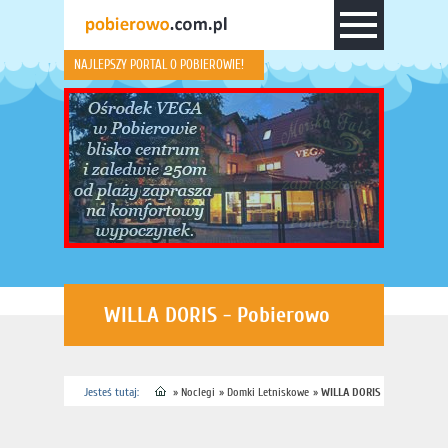
NAJLEPSZY PORTAL O POBIEROWIE!
WILLA DORIS - Pobierowo
Jesteś tutaj:
»
Noclegi
»
Domki Letniskowe
»
WILLA DORIS