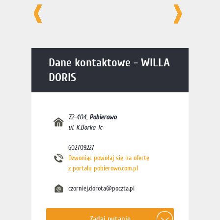
Dane kontaktowe - WILLA
DORIS
72-404
,
Pobierowo
ul. K.Borka 1c
602709227
Dzwoniąc powołaj się na ofertę
z portalu pobierowo.com.pl
czorniej.dorota@poczta.pl