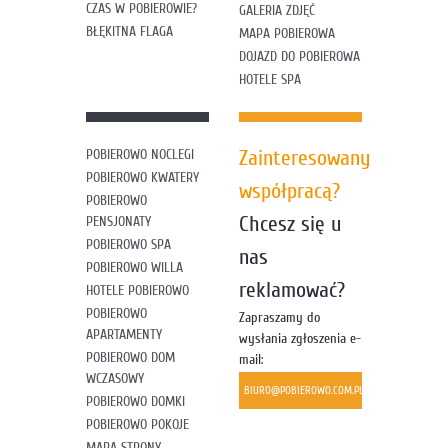
CZAS W POBIEROWIE?
GALERIA ZDJĘĆ
BŁĘKITNA FLAGA
MAPA POBIEROWA
DOJAZD DO POBIEROWA
HOTELE SPA
Zainteresowany
POBIEROWO NOCLEGI
POBIEROWO KWATERY
współpracą?
POBIEROWO
Chcesz się u
PENSJONATY
POBIEROWO SPA
nas
POBIEROWO WILLA
reklamować?
HOTELE POBIEROWO
POBIEROWO
Zapraszamy do
APARTAMENTY
wysłania zgłoszenia e-
POBIEROWO DOM
mail:
WCZASOWY
BIURO@POBIEROWO.COM.PL
POBIEROWO DOMKI
POBIEROWO POKOJE
MAPA STRONY