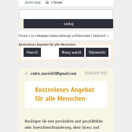
Jesteś tutaj:
»
Forum
Forum
»
Co ciekawego można zobaczyć w Pobierowie i okolicach
»
Kostenloses Angebot für alle Menschen-
powrót
nowy wątek
odpowiedz
cedric.marie123@gmail.com
29.04.2019 19:07
Kostenloses Angebot
für alle Menschen-
Benötigen Sie eine persönliche und geschäftliche
oder Investitionsfinanzierung, ohne Stress und