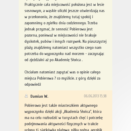
Praktycznie cała miejscowość położona jest w lesie
sosnowym, a wąskie uliczki jeszcze utwierdzają nas
w przekononiu, że znajdziemy tutaj spokój i
zapomnimy o zgiełku dnia codziennego. Trzeba
jednak przyznać, że senność Pobierowa jest
pozorna, ponieważ w miejscowości nie brakuje
dyskotek, pubów i innych rozrywek. Na piaszczystej
plaży znajdziemy natomiast wszystko czego nam
potrzeba do wypoczynku nad morzem - zaczynając
od zjeżdżalni aż po Akademię Słońca .
Chciałam natomiast zapytać was o opinie całego
miejsca Pobierowa ? co myślicie. z góry dzięki za
odpowiedź
Damian W.
06.06.2013 15:38
Pobierowo jest także miasteczkiem aktywnego
wypoczynku dzięki akcji „Akademia Słońca”, która
ma na celu rozbudzić w turystach chęć i potrzebę
podejmowania aktywności fizycznych w trakcie
urlopu tj. siatkówka plażowa, piłka nożna, aerobik,