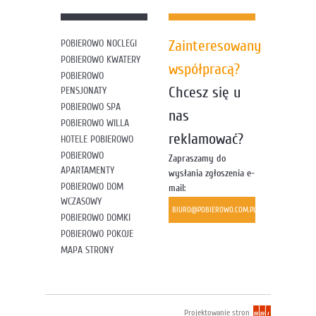
Zainteresowany
POBIEROWO NOCLEGI
POBIEROWO KWATERY
współpracą?
POBIEROWO
Chcesz się u
PENSJONATY
POBIEROWO SPA
nas
POBIEROWO WILLA
reklamować?
HOTELE POBIEROWO
POBIEROWO
Zapraszamy do
APARTAMENTY
wysłania zgłoszenia e-
POBIEROWO DOM
mail:
WCZASOWY
BIURO@POBIEROWO.COM.PL
POBIEROWO DOMKI
POBIEROWO POKOJE
MAPA STRONY
Projektowanie stron