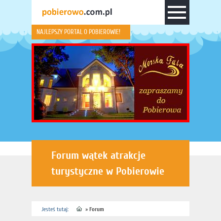
NAJLEPSZY PORTAL O POBIEROWIE!
Forum wątek atrakcje
turystyczne w Pobierowie
Jesteś tutaj:
»
Forum