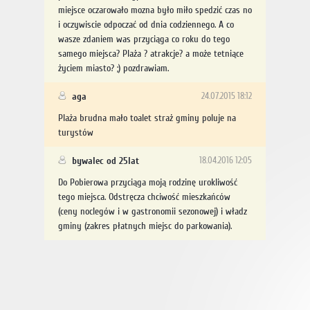
miejsce oczarowało mozna było miło spedzić czas no
i oczywiscie odpoczać od dnia codziennego. A co
wasze zdaniem was przyciąga co roku do tego
samego miejsca? Plaża ? atrakcje? a może tetniące
życiem miasto? ;) pozdrawiam.
aga
24.07.2015 18:12
Plaża brudna mało toalet straż gminy poluje na
turystów
bywalec od 25lat
18.04.2016 12:05
Do Pobierowa przyciąga moją rodzinę urokliwość
tego miejsca. Odstręcza chciwość mieszkańców
(ceny noclegów i w gastronomii sezonowej) i władz
gminy (zakres płatnych miejsc do parkowania).