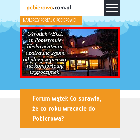
NAJLEPSZY PORTAL O POBIEROWIE!
Forum wątek Co sprawia,
że co roku wracacie do
Pobierowa?