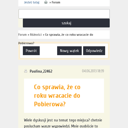
Jesteś tutaj:
»
Forum
Forum
»
Różności
»
Co sprawia, że co roku wracacie do
Pobierowa?
powrót
nowy wątek
odpowiedz
Paulina_22462
04.06.2013 18:39
Co sprawia, że co
roku wracacie do
Pobierowa?
Wiele dyskusji jest na temat tego miejsca? chetnie
poslucham wasze wypowiedzi. Mnie osobiście to