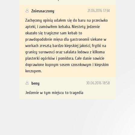
Zniesnaczony
21.06.2016 17:34
Zachęcony opinią udałem się do baru na przeciwko
apteki, i zamówiłem kebaba. Niestety jedzenie
okazało się tragiczne sam kebab to
prawdopodobnie mięso dla gastronomii siekane w
workach zresztą bardzo kiepskiej jakości, frytki na
granicy surowosci oraz sałalata lodowa z kilkoma
plasterki ogórków i pomidora. Całe danie sowicie
doprawione kupnym sosem czosnkowym i kiepskim
keczupem.
beny
30.06.2016 18:58
Jedzenie w tym miejscu to tragedia