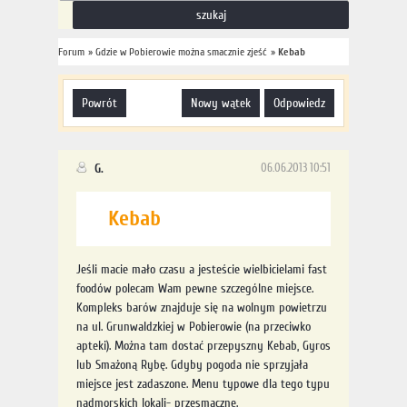
Forum
»
Gdzie w Pobierowie można smacznie zjeść
»
Kebab
powrót
nowy wątek
odpowiedz
G.
06.06.2013 10:51
Kebab
Jeśli macie mało czasu a jesteście wielbicielami fast
foodów polecam Wam pewne szczególne miejsce.
Kompleks barów znajduje się na wolnym powietrzu
na ul. Grunwaldzkiej w Pobierowie (na przeciwko
apteki). Można tam dostać przepyszny Kebab, Gyros
lub Smażoną Rybę. Gdyby pogoda nie sprzyjała
miejsce jest zadaszone. Menu typowe dla tego typu
nadmorskich lokali- przesmaczne.