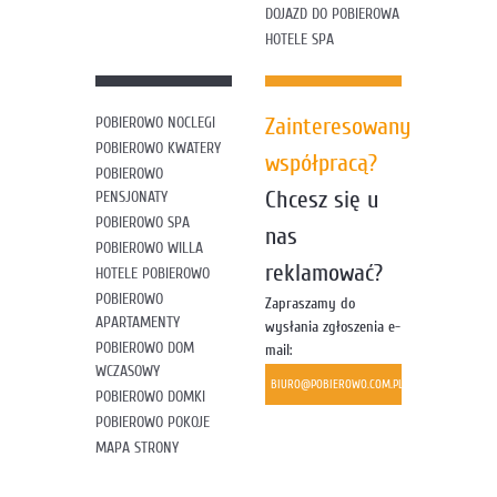
DOJAZD DO POBIEROWA
HOTELE SPA
Zainteresowany
POBIEROWO NOCLEGI
POBIEROWO KWATERY
współpracą?
POBIEROWO
Chcesz się u
PENSJONATY
POBIEROWO SPA
nas
POBIEROWO WILLA
reklamować?
HOTELE POBIEROWO
POBIEROWO
Zapraszamy do
APARTAMENTY
wysłania zgłoszenia e-
POBIEROWO DOM
mail:
WCZASOWY
BIURO@POBIEROWO.COM.PL
POBIEROWO DOMKI
POBIEROWO POKOJE
MAPA STRONY