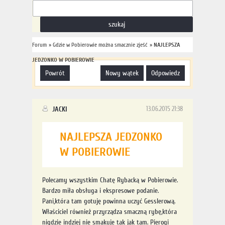
Forum
»
Gdzie w Pobierowie można smacznie zjeść
»
NAJLEPSZA
JEDZONKO W POBIEROWIE
powrót
nowy wątek
odpowiedz
JACKI
13.06.2015 21:38
NAJLEPSZA JEDZONKO
W POBIEROWIE
Polecamy wszystkim Chatę Rybacką w Pobierowie.
Bardzo miła obsługa i ekspresowe podanie.
Pani,która tam gotuję powinna uczyć Gesslerową.
Właściciel również przyrządza smaczną rybę,która
nigdzie indziej nie smakuje tak jak tam. Pierogi