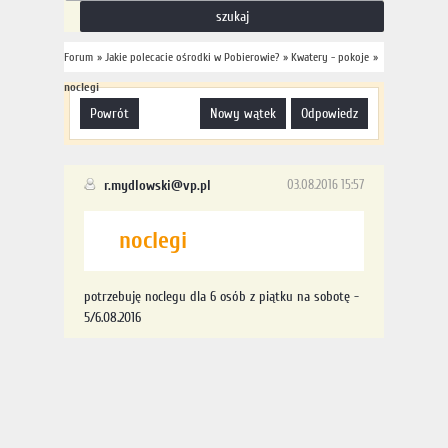
Forum
»
Jakie polecacie ośrodki w Pobierowie?
»
Kwatery - pokoje
»
noclegi
powrót
nowy wątek
odpowiedz
r.mydlowski@vp.pl
03.08.2016 15:57
noclegi
potrzebuję noclegu dla 6 osób z piątku na sobotę -
5/6.08.2016