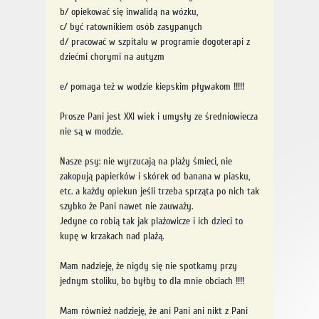
b/ opiekować się inwalidą na wózku,
c/ być ratownikiem osób zasypanych
d/ pracować w szpitalu w programie dogoterapi z
dziećmi chorymi na autyzm
e/ pomaga też w wodzie kiepskim pływakom !!!!!
Prosze Pani jest XXI wiek i umysły ze średniowiecza
nie są w modzie.
Nasze psy: nie wyrzucają na plaży śmieci, nie
zakopują papierków i skórek od banana w piasku,
etc. a każdy opiekun jeśli trzeba sprząta po nich tak
szybko że Pani nawet nie zauważy.
Jedyne co robią tak jak plażowicze i ich dzieci to
kupę w krzakach nad plażą.
Mam nadzieję, że nigdy się nie spotkamy przy
jednym stoliku, bo byłby to dla mnie obciach !!!!
Mam również nadzieję, że ani Pani ani nikt z Pani