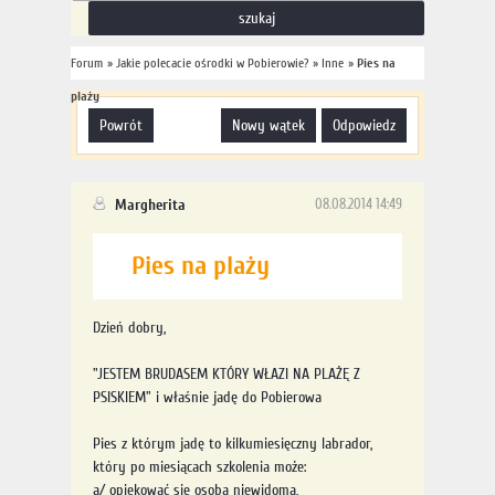
Forum
»
Jakie polecacie ośrodki w Pobierowie?
»
Inne
»
Pies na
plaży
powrót
nowy wątek
odpowiedz
Margherita
08.08.2014 14:49
Pies na plaży
Dzień dobry,
"JESTEM BRUDASEM KTÓRY WŁAZI NA PLAŻĘ Z
PSISKIEM" i właśnie jadę do Pobierowa
Pies z którym jadę to kilkumiesięczny labrador,
który po miesiącach szkolenia może:
a/ opiekować się osobą niewidomą,