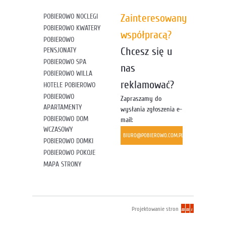
Zainteresowany
POBIEROWO NOCLEGI
POBIEROWO KWATERY
współpracą?
POBIEROWO
Chcesz się u
PENSJONATY
POBIEROWO SPA
nas
POBIEROWO WILLA
reklamować?
HOTELE POBIEROWO
POBIEROWO
Zapraszamy do
APARTAMENTY
wysłania zgłoszenia e-
POBIEROWO DOM
mail:
WCZASOWY
BIURO@POBIEROWO.COM.PL
POBIEROWO DOMKI
POBIEROWO POKOJE
MAPA STRONY
Projektowanie stron