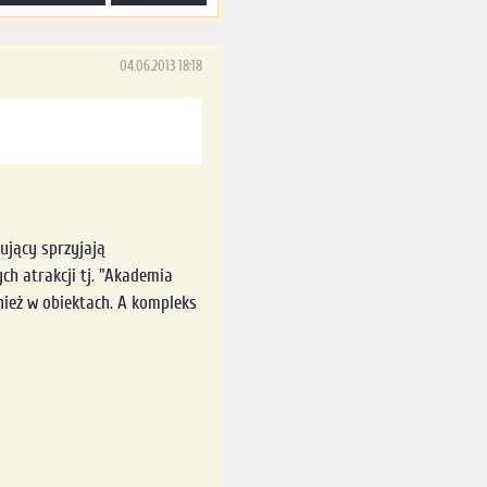
04.06.2013 18:18
ujący sprzyjają
h atrakcji tj. "Akademia
nież w obiektach. A kompleks