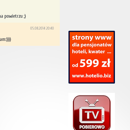
a powietrzu ;)
05.08.2014 20:40
m:))))