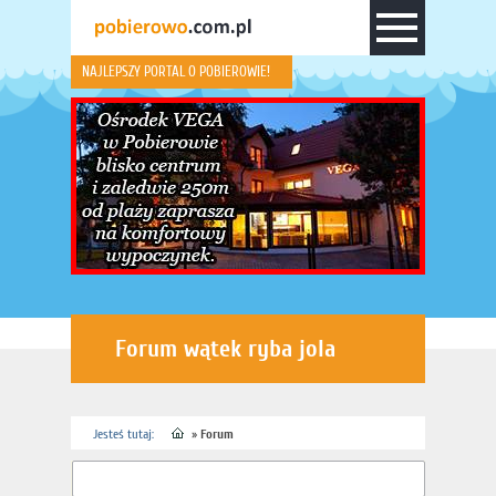
NAJLEPSZY PORTAL O POBIEROWIE!
Forum wątek ryba jola
Jesteś tutaj:
»
Forum