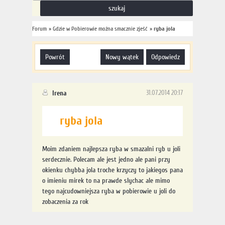
Forum
»
Gdzie w Pobierowie można smacznie zjeść
»
ryba jola
powrót
nowy wątek
odpowiedz
Irena
31.07.2014 20:17
ryba jola
Moim zdaniem najlepsza ryba w smazalni ryb u joli
serdecznie. Polecam ale jest jedno ale pani przy
okienku chybba jola troche krzyczy to jakiegos pana
o imieniu mirek to na prawde slychac ale mimo
tego najcudowniejsza ryba w pobierowie u joli do
zobaczenia za rok