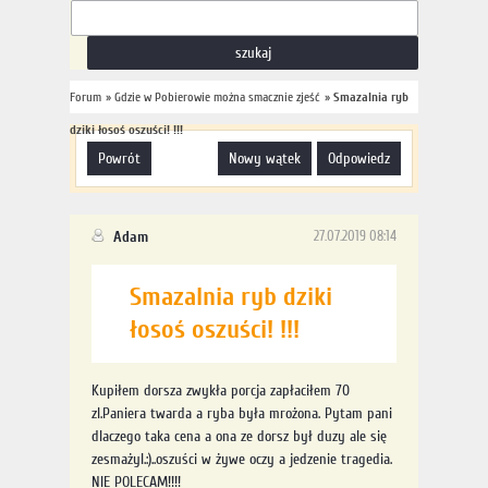
Forum
»
Gdzie w Pobierowie można smacznie zjeść
»
Smazalnia ryb
dziki łosoś oszuści! !!!
powrót
nowy wątek
odpowiedz
Adam
27.07.2019 08:14
Smazalnia ryb dziki
łosoś oszuści! !!!
Kupiłem dorsza zwykła porcja zapłaciłem 70
zl.Paniera twarda a ryba była mrożona. Pytam pani
dlaczego taka cena a ona ze dorsz był duzy ale się
zesmażyl.:)..oszuści w żywe oczy a jedzenie tragedia.
NIE POLECAM!!!!