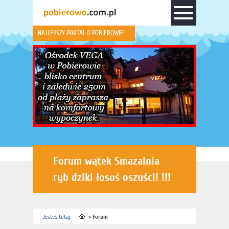
NAJLEPSZY PORTAL O POBIEROWIE!
Forum wątek Smazalnia
ryb dziki łosoś oszuści! !!!
Jesteś tutaj:
»
Forum