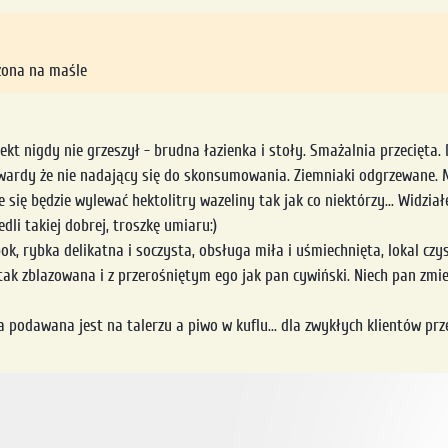
czona na maśle
kt nigdy nie grzeszył - brudna łazienka i stoły. Smażalnia przecięta. D
twardy że nie nadający się do skonsumowania. Ziemniaki odgrzewane. M
e się będzie wylewać hektolitry wazeliny tak jak co niektórzy... Widzia
edli takiej dobrej, troszkę umiaru:)
k, rybka delikatna i soczysta, obsługa miła i uśmiechnięta, lokal czy
k zblazowana i z przerośniętym ego jak pan cywiński. Niech pan zmien
a podawana jest na talerzu a piwo w kuflu... dla zwykłych klientów pr