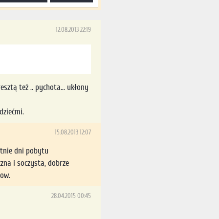
12.08.2013 22:19
esztą też .. pychota... ukłony
dziećmi.
15.08.2013 12:07
tnie dni pobytu
zna i soczysta, dobrze
row.
28.04.2015 00:45