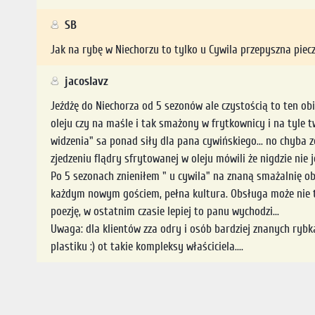
SB
Jak na rybę w Niechorzu to tylko u Cywila przepyszna pie
jacoslavz
Jeźdżę do Niechorza od 5 sezonów ale czystością to ten obie
oleju czy na maśle i tak smażony w frytkownicy i na tyle 
widzenia" sa ponad siły dla pana cywińskiego... no chyba z
zjedzeniu flądry sfrytowanej w oleju mówili że nigdzie nie j
Po 5 sezonach znieniłem " u cywila" na znaną smażalnię obo
każdym nowym gościem, pełna kultura. Obsługa może nie ta
poezję, w ostatnim czasie lepiej to panu wychodzi...
Uwaga: dla klientów zza odry i osób bardziej znanych rybk
plastiku :) ot takie kompleksy właściciela....