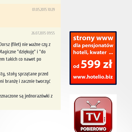
01.05.2015 10:29
26.07.2015 09:55
orsz (filet) nie ważne czy z
agiczne "dziękuję" i "do
łem takich co nawet po
sty, stoły sprzątane przed
i branżę i zacznie tworzyć
zeznaczone są jednorazówki z