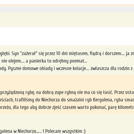
głębi. Syn "zażerał" się przez 10 dni miętusem, flądrą i dorszem.... ja zr
 nie olejem.... a panierka to odrębny poemat...
y. Pyszne domowe obiady i wczesne kolacje.... zwłaszcza dla rodzin z 
rzyżądzoną rybę, na dobrą zupe rybną nie ma co się łasić. Przez osta
ciach, trafiliśmy do Niechorza do smażalni ryb Kergulena, ryba smac
eżu, dla tego aby dobrze zjeść czasem warto pokonać, parę kilomet
ulena w Niechorzu...... I Polecam wszystkim :)