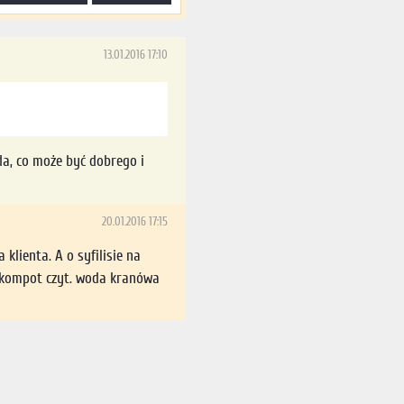
13.01.2016 17:10
da, co może być dobrego i
20.01.2016 17:15
lienta. A o syfilisie na
p. kompot czyt. woda kranówa