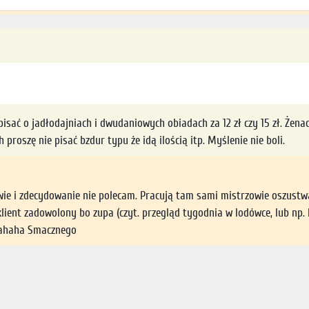
pisać o jadłodajniach i dwudaniowych obiadach za 12 zł czy 15 zł. Żena
roszę nie pisać bzdur typu że idą ilością itp. Myślenie nie boli.
e i zdecydowanie nie polecam. Pracują tam sami mistrzowie oszustwa k
 klient zadowolony bo zupa (czyt. przegląd tygodnia w lodówce, lub n
 Hahaha Smacznego