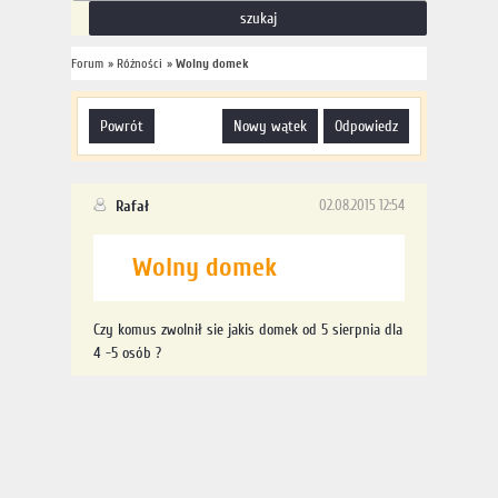
Forum
»
Różności
»
Wolny domek
powrót
nowy wątek
odpowiedz
Rafał
02.08.2015 12:54
Wolny domek
Czy komus zwolnił sie jakis domek od 5 sierpnia dla
4 -5 osób ?