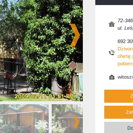
72-346
ul. Le
692 30
Dzwoni
ofertę 
pobier
witosz