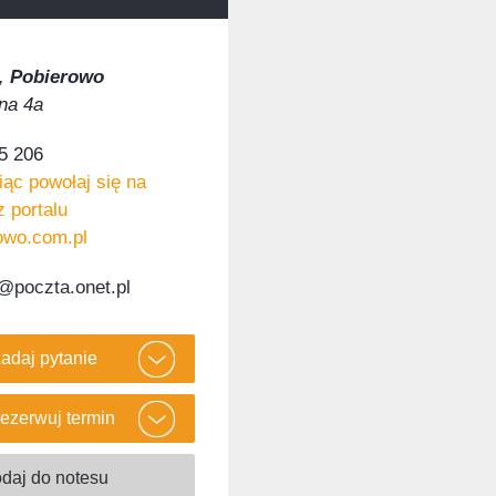
,
Pobierowo
śna 4a
5 206
ąc powołaj się na
z portalu
owo.com.pl
@poczta.onet.pl