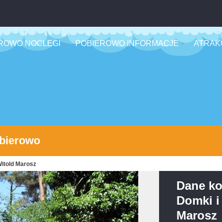
ROWO NOCLEGI
POBIEROWO INFORMACJE
ATRAK
obierowo
Witold Marosz
Dane ko
Domki i
Marosz