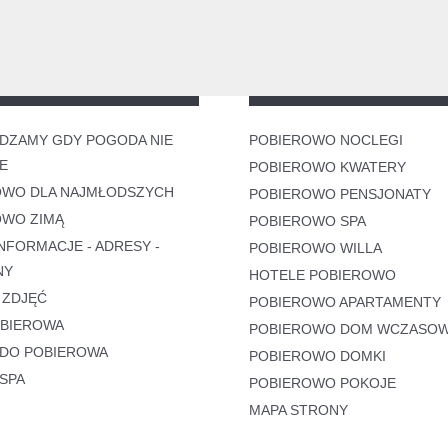
DZAMY GDY POGODA NIE
POBIEROWO NOCLEGI
E
POBIEROWO KWATERY
OWO DLA NAJMŁODSZYCH
POBIEROWO PENSJONATY
OWO ZIMĄ
POBIEROWO SPA
NFORMACJE - ADRESY -
POBIEROWO WILLA
NY
HOTELE POBIEROWO
 ZDJĘĆ
POBIEROWO APARTAMENTY
OBIEROWA
POBIEROWO DOM WCZASO
 DO POBIEROWA
POBIEROWO DOMKI
SPA
POBIEROWO POKOJE
MAPA STRONY