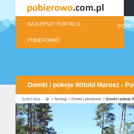
NAJLEPSZY PORTAL O
POBIE
POBIEROWIE!
Domki i pokoje Witold Marosz - P
Jesteś tutaj:
»
Noclegi
»
Domki Letniskowe
»
Domki i pokoje 