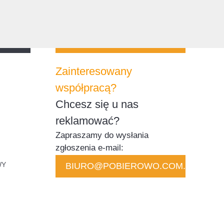
Zainteresowany
współpracą?
Chcesz się u nas
reklamować?
Zapraszamy do wysłania
zgłoszenia e-mail:
WY
BIURO@POBIEROWO.COM.PL