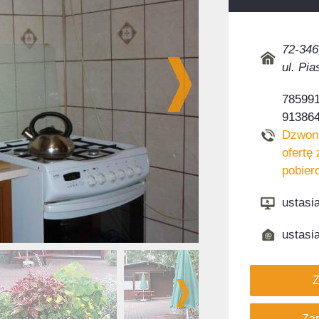
72-346
ul. Pi
785991
91386
Dzwoni
ofertę 
pobier
ustasi
ustasi