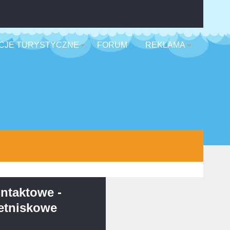
CJE TURYSTYCZNE
FORUM
REKLAMA
ntaktowe -
etniskowe