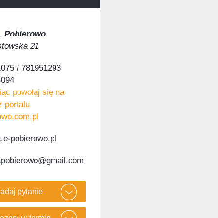
,
Pobierowo
astowska 21
075 / 781951293
4094
ąc powołaj się na
z portalu
owo.com.pl
a.e-pobierowo.pl
apobierowo@gmail.com