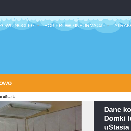
ROWO NOCLEGI
POBIEROWO INFORMACJE
ATRAK
rowo
e uStasia
Dane ko
Domki l
uStasia