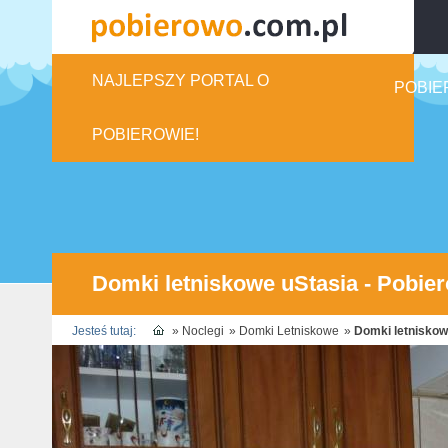
NAJLEPSZY PORTAL O
POBIE
POBIEROWIE!
Domki letniskowe uStasia - Pobie
Jesteś tutaj:
»
Noclegi
»
Domki Letniskowe
»
Domki letniskow