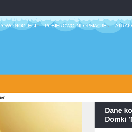
ROWO NOCLEGI
POBIEROWO INFORMACJE
ATRAK
ej'
Dane ko
Domki 'N