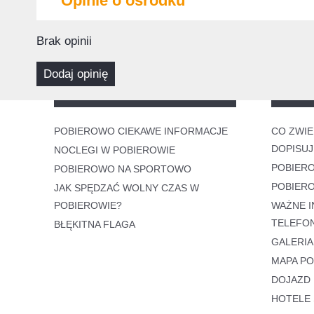
Opinie o ośrodku
Brak opinii
dodaj opinię
POBIEROWO CIEKAWE INFORMACJE
CO ZWIE
DOPISUJ
NOCLEGI W POBIEROWIE
POBIER
POBIEROWO NA SPORTOWO
POBIER
JAK SPĘDZAĆ WOLNY CZAS W
POBIEROWIE?
WAŻNE I
TELEFO
BŁĘKITNA FLAGA
GALERIA
MAPA P
DOJAZD
HOTELE 