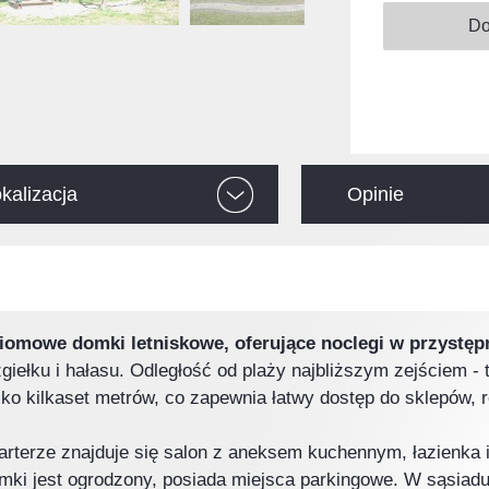
kalizacja
Opinie
mowe domki letniskowe, oferujące noclegi w przystęp
giełku i hałasu. Odległość od plaży najbliższym zejściem - 
o kilkaset metrów, co zapewnia łatwy dostęp do sklepów, res
terze znajduje się salon z aneksem kuchennym, łazienka i t
domki jest ogrodzony, posiada miejsca parkingowe. W sąsia