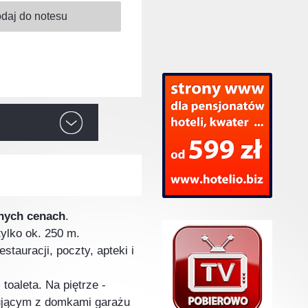
nych cenach
.
tylko ok. 250 m.
tauracji, poczty, apteki i
oaleta. Na piętrze -
dującym z domkami garażu