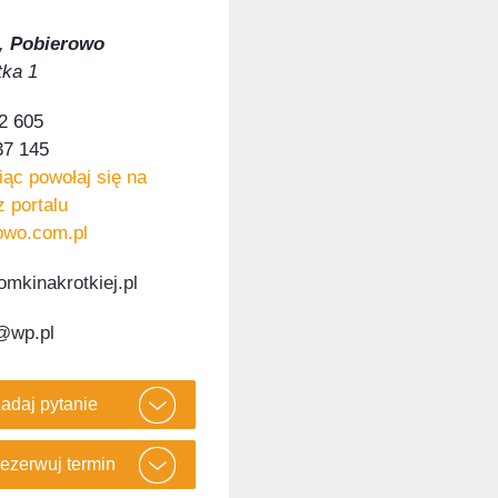
,
Pobierowo
tka 1
2 605
37 145
ąc powołaj się na
z portalu
owo.com.pl
mkinakrotkiej.pl
@wp.pl