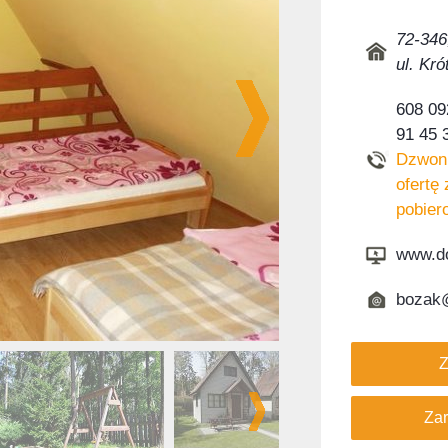
72-346
ul. Kró
608 09
91 45 
Dzwoni
ofertę 
pobier
www.do
bozak