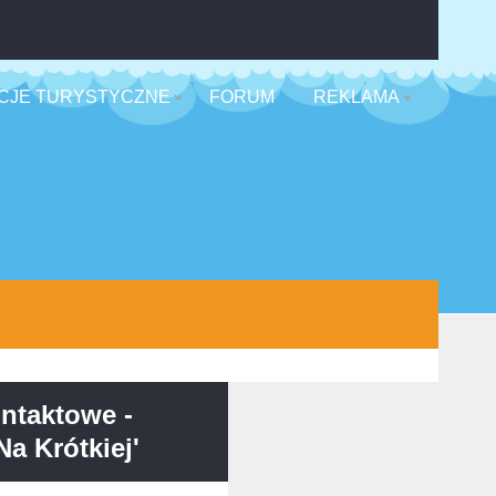
CJE TURYSTYCZNE
FORUM
REKLAMA
ntaktowe -
a Krótkiej'