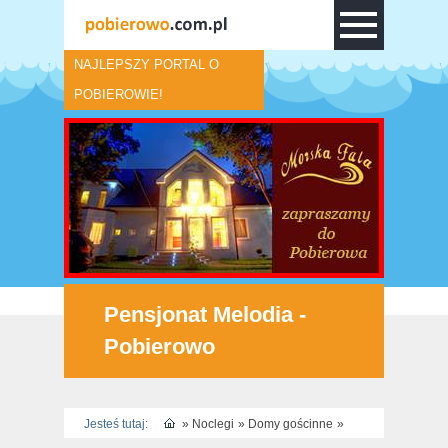
NAJLEPSZY PORTAL O
POBIEROWIE!
Pensjonat Melodia -
Pobierowo
Jesteś tutaj:
»
Noclegi
»
Domy gościnne
»