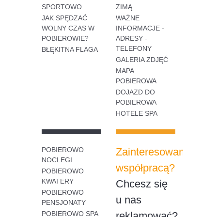
SPORTOWO
ZIMĄ
JAK SPĘDZAĆ
WAŻNE
WOLNY CZAS W
INFORMACJE -
POBIEROWIE?
ADRESY -
TELEFONY
BŁĘKITNA FLAGA
GALERIA ZDJĘĆ
MAPA
POBIEROWA
DOJAZD DO
POBIEROWA
HOTELE SPA
POBIEROWO
Zainteresowany
NOCLEGI
współpracą?
POBIEROWO
KWATERY
Chcesz się
POBIEROWO
u nas
PENSJONATY
POBIEROWO SPA
reklamować?