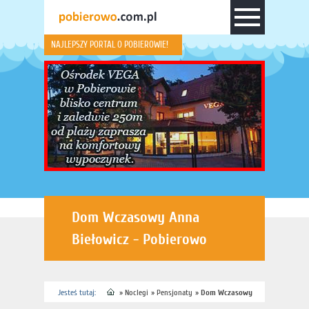
NAJLEPSZY PORTAL O POBIEROWIE!
Dom Wczasowy Anna
Biełowicz - Pobierowo
Jesteś tutaj:
»
Noclegi
»
Pensjonaty
»
Dom Wczasowy