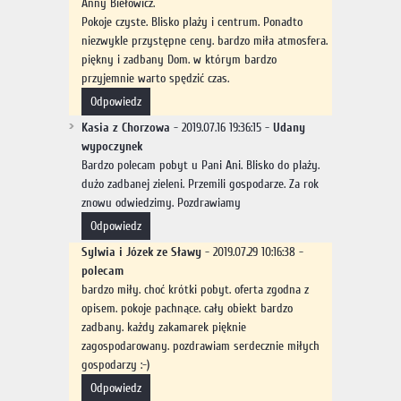
Anny Biełowicz.
Pokoje czyste. Blisko plaży i centrum. Ponadto
niezwykle przystępne ceny. bardzo miła atmosfera.
piękny i zadbany Dom. w którym bardzo
przyjemnie warto spędzić czas.
odpowiedz
Kasia z Chorzowa
- 2019.07.16 19:36:15 -
Udany
wypoczynek
Bardzo polecam pobyt u Pani Ani. Blisko do plaży.
dużo zadbanej zieleni. Przemili gospodarze. Za rok
znowu odwiedzimy. Pozdrawiamy
odpowiedz
Sylwia i Józek ze Sławy
- 2019.07.29 10:16:38 -
polecam
bardzo miły. choć krótki pobyt. oferta zgodna z
opisem. pokoje pachnące. cały obiekt bardzo
zadbany. każdy zakamarek pięknie
zagospodarowany. pozdrawiam serdecznie miłych
gospodarzy :-)
odpowiedz