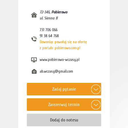
72-346
,
Pobierowo
ul. Sienna 8
731 706 066
91 38 64 768
Dzwoniąc powołaj się na ofertę
z portalu pobierowo.com.pl
www.pobierowo-wczasy.pl
ab.wczasy@gmail.com