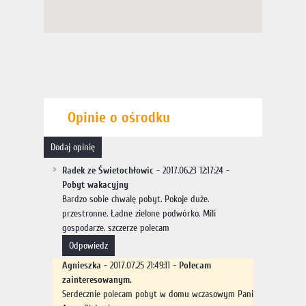
Opinie o ośrodku
dodaj opinię
Radek ze Świetochłowic
- 2017.06.23 12:17:24 -
Pobyt wakacyjny
Bardzo sobie chwalę pobyt. Pokoje duże.
przestronne. Ładne zielone podwórko. Mili
gospodarze. szczerze polecam
odpowiedz
Agnieszka
- 2017.07.25 21:49:11 -
Polecam
zainteresowanym.
Serdecznie polecam pobyt w domu wczasowym Pani