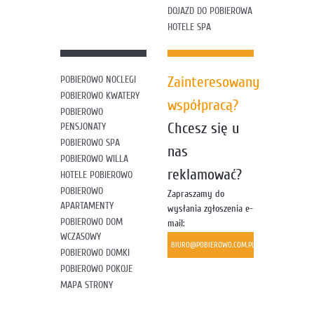
DOJAZD DO POBIEROWA
HOTELE SPA
Zainteresowany
POBIEROWO NOCLEGI
POBIEROWO KWATERY
współpracą?
POBIEROWO
Chcesz się u
PENSJONATY
POBIEROWO SPA
nas
POBIEROWO WILLA
reklamować?
HOTELE POBIEROWO
POBIEROWO
Zapraszamy do
APARTAMENTY
wysłania zgłoszenia e-
POBIEROWO DOM
mail:
WCZASOWY
BIURO@POBIEROWO.COM.PL
POBIEROWO DOMKI
POBIEROWO POKOJE
MAPA STRONY