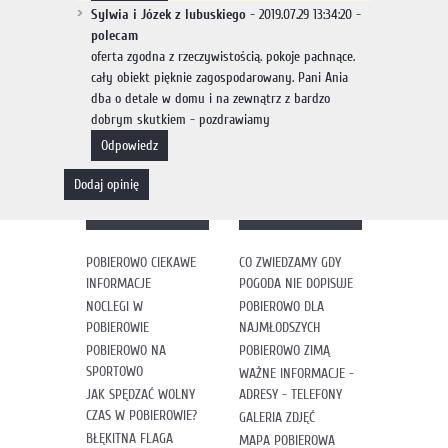
Sylwia i Józek z lubuskiego
- 2019.07.29 13:34:20 -
polecam
oferta zgodna z rzeczywistością. pokoje pachnące.
cały obiekt pięknie zagospodarowany. Pani Ania
dba o detale w domu i na zewnątrz z bardzo
dobrym skutkiem - pozdrawiamy
odpowiedz
dodaj opinię
POBIEROWO CIEKAWE
CO ZWIEDZAMY GDY
INFORMACJE
POGODA NIE DOPISUJE
NOCLEGI W
POBIEROWO DLA
POBIEROWIE
NAJMŁODSZYCH
POBIEROWO NA
POBIEROWO ZIMĄ
SPORTOWO
WAŻNE INFORMACJE -
JAK SPĘDZAĆ WOLNY
ADRESY - TELEFONY
CZAS W POBIEROWIE?
GALERIA ZDJĘĆ
BŁĘKITNA FLAGA
MAPA POBIEROWA